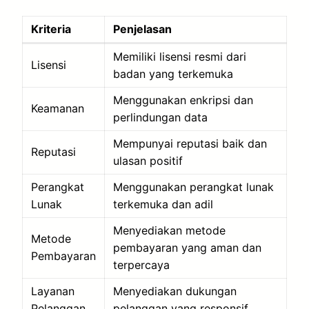
Kriteria
Penjelasan
Memiliki lisensi resmi dari
Lisensi
badan yang terkemuka
Menggunakan enkripsi dan
Keamanan
perlindungan data
Mempunyai reputasi baik dan
Reputasi
ulasan positif
Perangkat
Menggunakan perangkat lunak
Lunak
terkemuka dan adil
Menyediakan metode
Metode
pembayaran yang aman dan
Pembayaran
terpercaya
Layanan
Menyediakan dukungan
Pelanggan
pelanggan yang responsif