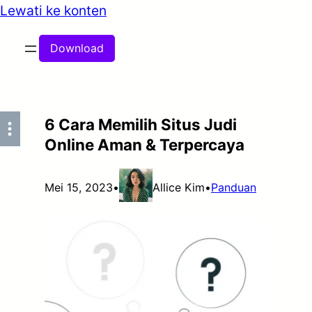
Lewati ke konten
Download
6 Cara Memilih Situs Judi
Online Aman & Terpercaya
Mei 15, 2023
•
Allice Kim
•
Panduan