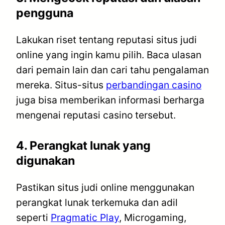
pengguna
Lakukan riset tentang reputasi situs judi
online yang ingin kamu pilih. Baca ulasan
dari pemain lain dan cari tahu pengalaman
mereka. Situs-situs
perbandingan casino
juga bisa memberikan informasi berharga
mengenai reputasi casino tersebut.
4. Perangkat lunak yang
digunakan
Pastikan situs judi online menggunakan
perangkat lunak terkemuka dan adil
seperti
Pragmatic Play
, Microgaming,