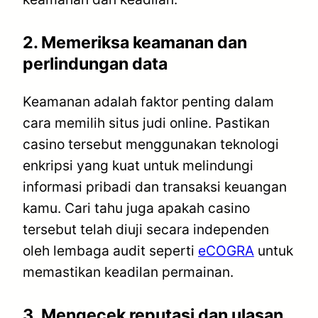
2. Memeriksa keamanan dan
perlindungan data
Keamanan adalah faktor penting dalam
cara memilih situs judi online. Pastikan
casino tersebut menggunakan teknologi
enkripsi yang kuat untuk melindungi
informasi pribadi dan transaksi keuangan
kamu. Cari tahu juga apakah casino
tersebut telah diuji secara independen
oleh lembaga audit seperti
eCOGRA
untuk
memastikan keadilan permainan.
3. Mengecek reputasi dan ulasan