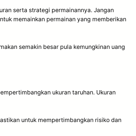
uran serta strategi permainannya. Jangan
a untuk memainkan permainan yang memberikan
t, makan semakin besar pula kemungkinan uang
h mempertimbangkan ukuran taruhan. Ukuran
astikan untuk mempertimbangkan risiko dan