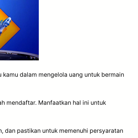
tu kamu dalam mengelola uang untuk bermain
 mendaftar. Manfaatkan hal ini untuk
h, dan pastikan untuk memenuhi persyaratan