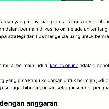
alaman yang menyenangkan sekaligus menguntungk
an dalam bermain di kasino online adalah tentan
pa strategi dan tips mengelola uang untuk bermain
 mulai bermain judi di
kasino online
adalah menet
g yang bisa kamu keluarkan untuk bermain judi on
p sebagai hiburan, bukan sebagai sumber pengha
k dengan anggaran