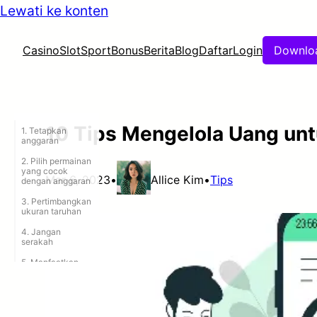
Lewati ke konten
Downlo
Casino
Slot
Sport
Bonus
Berita
Blog
Daftar
Login
10 Tips Mengelola Uang unt
1. Tetapkan
anggaran
2. Pilih permainan
yang cocok
Mar 6, 2023
•
Allice Kim
•
Tips
dengan anggaran
3. Pertimbangkan
ukuran taruhan
4. Jangan
serakah
5. Manfaatkan
bonus dan
promosi
6. Kelola emosi
dengan baik