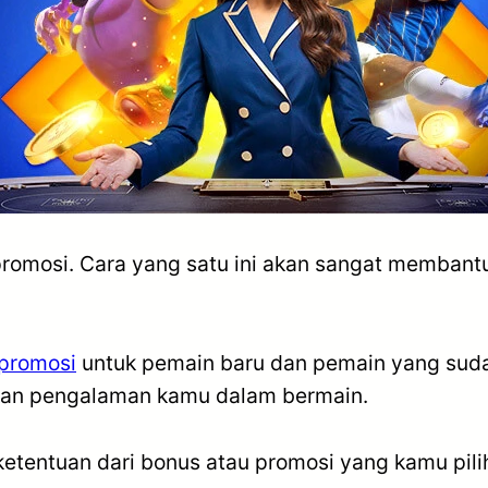
romosi. Cara yang satu ini akan sangat memban
promosi
untuk pemain baru dan pemain yang sudah
an pengalaman kamu dalam bermain.
etentuan dari bonus atau promosi yang kamu pili