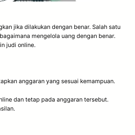
an jika dilakukan dengan benar. Salah satu
g bagaimana mengelola uang dengan benar.
 judi online.
apkan anggaran yang sesuai kemampuan.
line dan tetap pada anggaran tersebut.
silan.