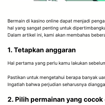
Bermain di kasino online dapat menjadi peng
hal yang sangat penting untuk dipertimbangk
Dalam artikel ini, kami akan membahas bebera
1. Tetapkan anggaran
Hal pertama yang perlu kamu lakukan sebelum
Pastikan untuk mengetahui berapa banyak uan
Ingatlah bahwa perjudian seharusnya diangga
2. Pilih permainan yang coco