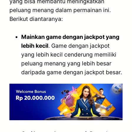
yang bisa membantu meningkatkan
peluang menang dalam permainan ini.
Berikut diantaranya:
Mainkan game dengan jackpot yang
lebih kecil
. Game dengan jackpot
yang lebih kecil cenderung memiliki
peluang menang yang lebih besar
daripada game dengan jackpot besar.