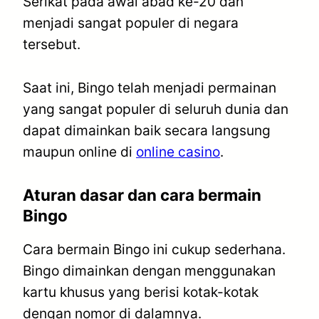
Serikat pada awal abad ke-20 dan
menjadi sangat populer di negara
tersebut.
Saat ini, Bingo telah menjadi permainan
yang sangat populer di seluruh dunia dan
dapat dimainkan baik secara langsung
maupun online di
online casino
.
Aturan dasar dan cara bermain
Bingo
Cara bermain Bingo ini cukup sederhana.
Bingo dimainkan dengan menggunakan
kartu khusus yang berisi kotak-kotak
dengan nomor di dalamnya.