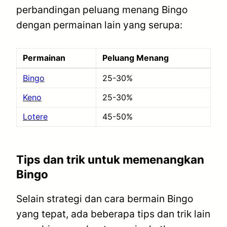
perbandingan peluang menang Bingo
dengan permainan lain yang serupa:
Permainan
Peluang Menang
Bingo
25-30%
Keno
25-30%
Lotere
45-50%
Tips dan trik untuk memenangkan
Bingo
Selain strategi dan cara bermain Bingo
yang tepat, ada beberapa tips dan trik lain