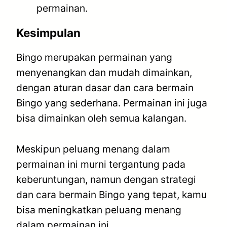
permainan.
Kesimpulan
Bingo merupakan permainan yang
menyenangkan dan mudah dimainkan,
dengan aturan dasar dan cara bermain
Bingo yang sederhana. Permainan ini juga
bisa dimainkan oleh semua kalangan.
Meskipun peluang menang dalam
permainan ini murni tergantung pada
keberuntungan, namun dengan strategi
dan cara bermain Bingo yang tepat, kamu
bisa meningkatkan peluang menang
dalam permainan ini.