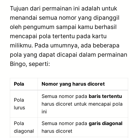
Tujuan dari permainan ini adalah untuk
menandai semua nomor yang dipanggil
oleh pengumum sampai kamu berhasil
mencapai pola tertentu pada kartu
milikmu. Pada umumnya, ada beberapa
pola yang dapat dicapai dalam permainan
Bingo, seperti:
Pola
Nomor yang harus dicoret
Semua nomor pada
baris tertentu
Pola
harus dicoret untuk mencapai pola
lurus
ini
Pola
Semua nomor pada
garis diagonal
diagonal
harus dicoret