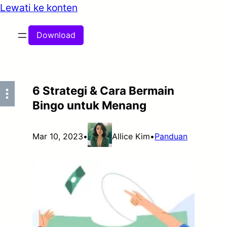
Lewati ke konten
Download
6 Strategi & Cara Bermain
Bingo untuk Menang
Mar 10, 2023
•
Allice Kim
•
Panduan