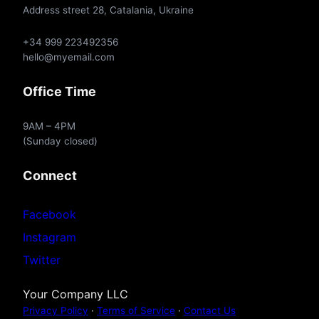
Address street 28, Catalania, Ukraine
+34 999 223492356
hello@myemail.com
Office Time
9AM – 4PM
(Sunday closed)
Connect
Facebook
Instagram
Twitter
Your Company LLC
Privacy Policy
·
Terms of Service
·
Contact Us