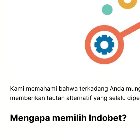
Kami memahami bahwa terkadang Anda mungki
memberikan tautan alternatif yang selalu dip
Mengapa memilih Indobet?