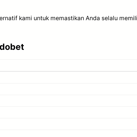
ternatif kami untuk memastikan Anda selalu memi
Indobet