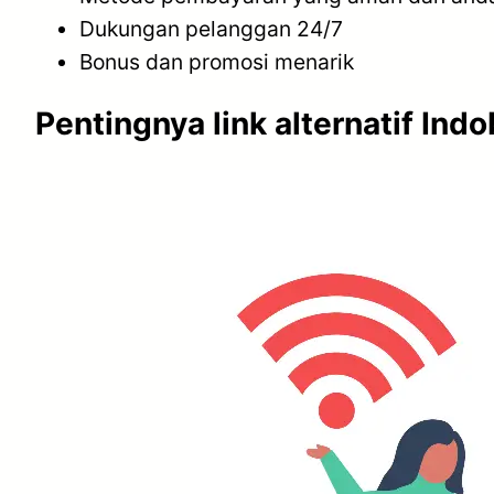
Dukungan pelanggan 24/7
Bonus dan promosi menarik
Pentingnya link alternatif Indo