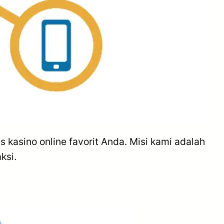
sino online favorit Anda. Misi kami adalah
ksi.