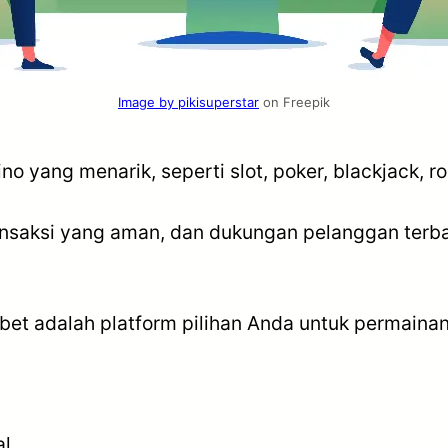
Image by pikisuperstar
on Freepik
yang menarik, seperti slot, poker, blackjack, rou
aksi yang aman, dan dukungan pelanggan terbaik
et adalah platform pilihan Anda untuk permainan 
al