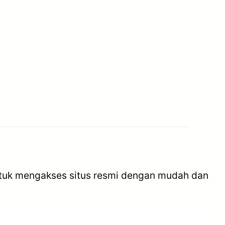
untuk mengakses situs resmi dengan mudah dan