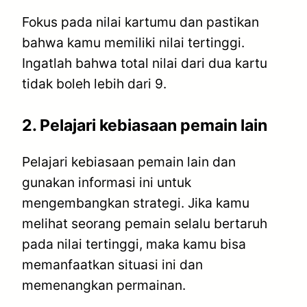
Fokus pada nilai kartumu dan pastikan
bahwa kamu memiliki nilai tertinggi.
Ingatlah bahwa total nilai dari dua kartu
tidak boleh lebih dari 9.
2. Pelajari kebiasaan pemain lain
Pelajari kebiasaan pemain lain dan
gunakan informasi ini untuk
mengembangkan strategi. Jika kamu
melihat seorang pemain selalu bertaruh
pada nilai tertinggi, maka kamu bisa
memanfaatkan situasi ini dan
memenangkan permainan.