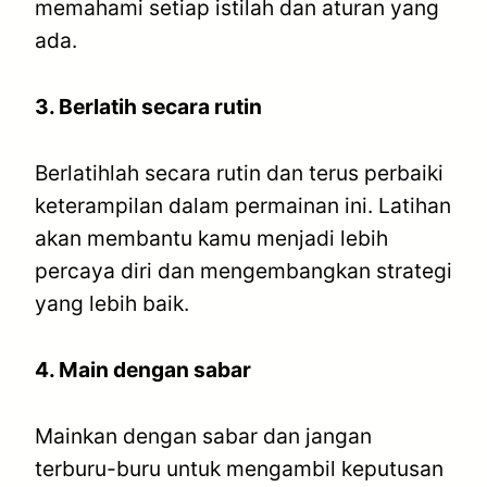
memahami setiap istilah dan aturan yang
ada.
3. Berlatih secara rutin
Berlatihlah secara rutin dan terus perbaiki
keterampilan dalam permainan ini. Latihan
akan membantu kamu menjadi lebih
percaya diri dan mengembangkan strategi
yang lebih baik.
4. Main dengan sabar
Mainkan dengan sabar dan jangan
terburu-buru untuk mengambil keputusan