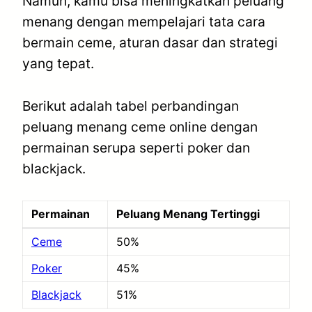
Namun, kamu bisa meningkatkan peluang
menang dengan mempelajari tata cara
bermain ceme, aturan dasar dan strategi
yang tepat.
Berikut adalah tabel perbandingan
peluang menang ceme online dengan
permainan serupa seperti poker dan
blackjack.
Permainan
Peluang Menang Tertinggi
Ceme
50%
Poker
45%
Blackjack
51%