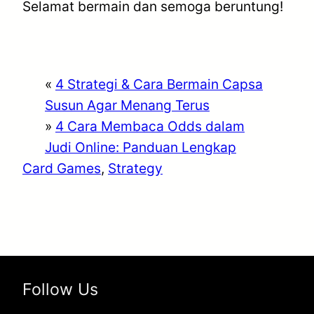
Selamat bermain dan semoga beruntung!
«
4 Strategi & Cara Bermain Capsa
Susun Agar Menang Terus
»
4 Cara Membaca Odds dalam
Judi Online: Panduan Lengkap
Card Games
,
Strategy
Follow Us