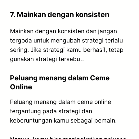
7. Mainkan dengan konsisten
Mainkan dengan konsisten dan jangan
tergoda untuk mengubah strategi terlalu
sering. Jika strategi kamu berhasil, tetap
gunakan strategi tersebut.
Peluang menang dalam Ceme
Online
Peluang menang dalam ceme online
tergantung pada strategi dan
keberuntungan kamu sebagai pemain.