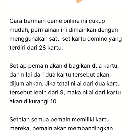
Cara bermain ceme online ini cukup
mudah, permainan ini dimainkan dengan
menggunakan satu set kartu domino yang
terdiri dari 28 kartu.
Setiap pemain akan dibagikan dua kartu,
dan nilai dari dua kartu tersebut akan
dijumlahkan. Jika total nilai dari dua kartu
tersebut lebih dari 9, maka nilai dari kartu
akan dikurangi 10.
Setelah semua pemain memiliki kartu
mereka, pemain akan membandingkan