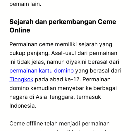
pemain lain.
Sejarah dan perkembangan Ceme
Online
Permainan ceme memiliki sejarah yang
cukup panjang. Asal-usul dari permainan
ini tidak jelas, namun diyakini berasal dari
permainan kartu domino
yang berasal dari
Tiongkok
pada abad ke-12. Permainan
domino kemudian menyebar ke berbagai
negara di Asia Tenggara, termasuk
Indonesia.
Ceme offline telah menjadi permainan