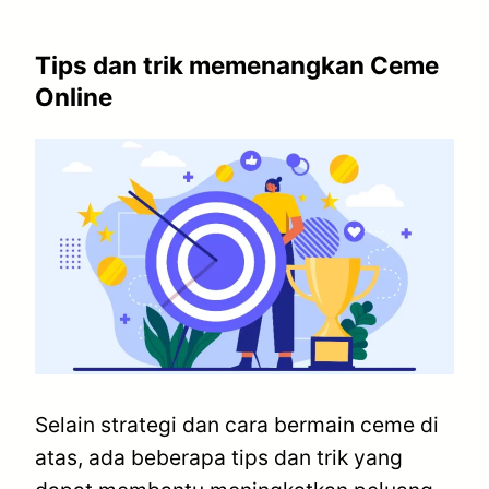
Tips dan trik memenangkan Ceme
Online
Selain strategi dan cara bermain ceme di
atas, ada beberapa tips dan trik yang