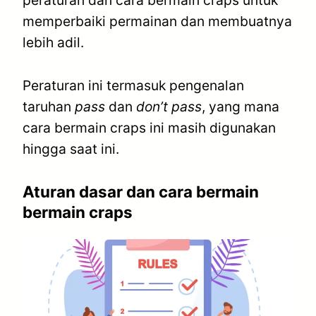
memperbaiki permainan dan membuatnya
lebih adil.
Peraturan ini termasuk pengenalan
taruhan
pass
dan
don’t pass
, yang mana
cara bermain craps ini masih digunakan
hingga saat ini.
Aturan dasar dan cara bermain
bermain craps