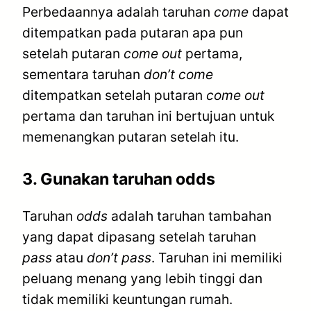
Perbedaannya adalah taruhan
come
dapat
ditempatkan pada putaran apa pun
setelah putaran
come out
pertama,
sementara taruhan
don’t come
ditempatkan setelah putaran
come out
pertama dan taruhan ini bertujuan untuk
memenangkan putaran setelah itu.
3. Gunakan taruhan odds
Taruhan
odds
adalah taruhan tambahan
yang dapat dipasang setelah taruhan
pass
atau
don’t pass
. Taruhan ini memiliki
peluang menang yang lebih tinggi dan
tidak memiliki keuntungan rumah.