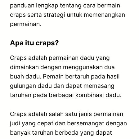
panduan lengkap tentang cara bermain
craps serta strategi untuk memenangkan
permainan.
Apa itu craps?
Craps adalah permainan dadu yang
dimainkan dengan menggunakan dua
buah dadu. Pemain bertaruh pada hasil
gulungan dadu dan dapat memasang
taruhan pada berbagai kombinasi dadu.
Craps adalah salah satu jenis permainan
judi yang cepat dan bersemangat dengan
banyak taruhan berbeda yang dapat