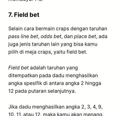
7. Field bet
Selain cara bermain craps dengan taruhan
pass line bet
,
odds bet
, dan
place bet
, ada
juga jenis taruhan lain yang bisa kamu
pilih di meja craps, yaitu field bet.
Field bet
adalah taruhan yang
ditempatkan pada dadu menghasilkan
angka spesifik di antara angka 2 hingga
12 pada putaran selanjutnya.
Jika dadu menghasilkan angka 2, 3, 4, 9,
10, 11, atau 12, maka kamu akan menang.