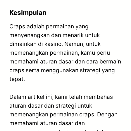
Kesimpulan
Craps adalah permainan yang
menyenangkan dan menarik untuk
dimainkan di kasino. Namun, untuk
memenangkan permainan, kamu perlu
memahami aturan dasar dan cara bermain
craps serta menggunakan strategi yang
tepat.
Dalam artikel ini, kami telah membahas
aturan dasar dan strategi untuk
memenangkan permainan craps. Dengan
memahami aturan dasar dan