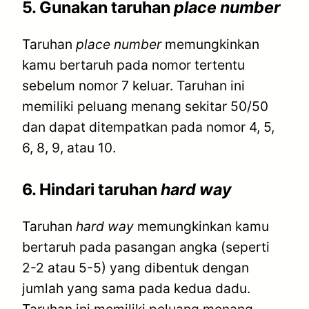
5. Gunakan taruhan
place number
Taruhan
place number
memungkinkan
kamu bertaruh pada nomor tertentu
sebelum nomor 7 keluar. Taruhan ini
memiliki peluang menang sekitar 50/50
dan dapat ditempatkan pada nomor 4, 5,
6, 8, 9, atau 10.
6. Hindari taruhan
hard way
Taruhan
hard way
memungkinkan kamu
bertaruh pada pasangan angka (seperti
2-2 atau 5-5) yang dibentuk dengan
jumlah yang sama pada kedua dadu.