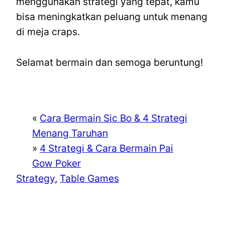
menggunakan strategi yang tepat, kamu
bisa meningkatkan peluang untuk menang
di meja craps.
Selamat bermain dan semoga beruntung!
«
Cara Bermain Sic Bo & 4 Strategi
Menang Taruhan
»
4 Strategi & Cara Bermain Pai
Gow Poker
Strategy
,
Table Games