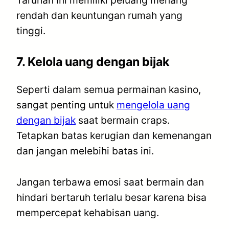
Taruhan ini memiliki peluang menang
rendah dan keuntungan rumah yang
tinggi.
7. Kelola uang dengan bijak
Seperti dalam semua permainan kasino,
sangat penting untuk
mengelola uang
dengan bijak
saat bermain craps.
Tetapkan batas kerugian dan kemenangan
dan jangan melebihi batas ini.
Jangan terbawa emosi saat bermain dan
hindari bertaruh terlalu besar karena bisa
mempercepat kehabisan uang.