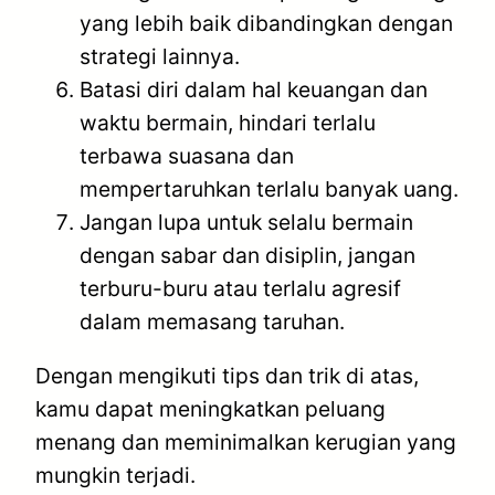
yang lebih baik dibandingkan dengan
strategi lainnya.
Batasi diri dalam hal keuangan dan
waktu bermain, hindari terlalu
terbawa suasana dan
mempertaruhkan terlalu banyak uang.
Jangan lupa untuk selalu bermain
dengan sabar dan disiplin, jangan
terburu-buru atau terlalu agresif
dalam memasang taruhan.
Dengan mengikuti tips dan trik di atas,
kamu dapat meningkatkan peluang
menang dan meminimalkan kerugian yang
mungkin terjadi.