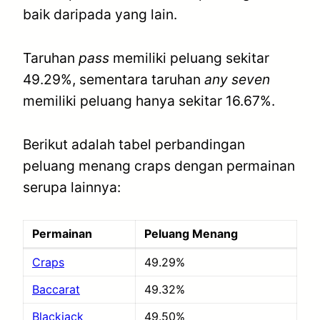
baik daripada yang lain.
Taruhan
pass
memiliki peluang sekitar
49.29%, sementara taruhan
any seven
memiliki peluang hanya sekitar 16.67%.
Berikut adalah tabel perbandingan
peluang menang craps dengan permainan
serupa lainnya:
Permainan
Peluang Menang
Craps
49.29%
Baccarat
49.32%
Blackjack
49.50%