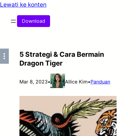
Lewati ke konten
Download
5 Strategi & Cara Bermain
Dragon Tiger
Mar 8, 2023
•
Allice Kim
•
Panduan