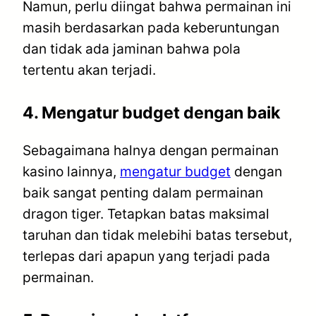
Namun, perlu diingat bahwa permainan ini
masih berdasarkan pada keberuntungan
dan tidak ada jaminan bahwa pola
tertentu akan terjadi.
4. Mengatur budget dengan baik
Sebagaimana halnya dengan permainan
kasino lainnya,
mengatur budget
dengan
baik sangat penting dalam permainan
dragon tiger. Tetapkan batas maksimal
taruhan dan tidak melebihi batas tersebut,
terlepas dari apapun yang terjadi pada
permainan.