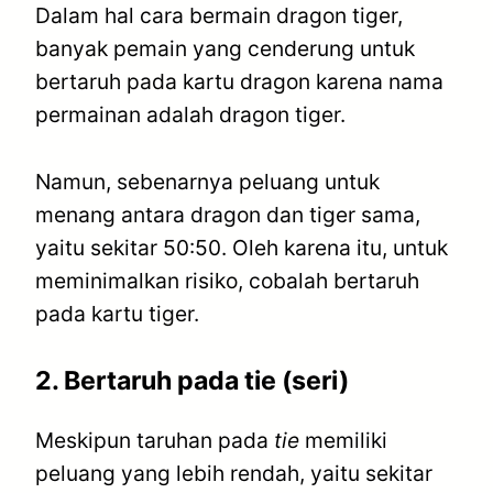
Dalam hal cara bermain dragon tiger,
banyak pemain yang cenderung untuk
bertaruh pada kartu dragon karena nama
permainan adalah dragon tiger.
Namun, sebenarnya peluang untuk
menang antara dragon dan tiger sama,
yaitu sekitar 50:50. Oleh karena itu, untuk
meminimalkan risiko, cobalah bertaruh
pada kartu tiger.
2. Bertaruh pada tie (seri)
Meskipun taruhan pada
tie
memiliki
peluang yang lebih rendah, yaitu sekitar