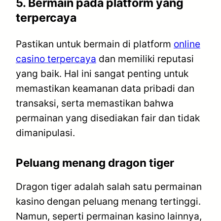
5. Bermain pada platform yang
terpercaya
Pastikan untuk bermain di platform
online
casino terpercaya
dan memiliki reputasi
yang baik. Hal ini sangat penting untuk
memastikan keamanan data pribadi dan
transaksi, serta memastikan bahwa
permainan yang disediakan fair dan tidak
dimanipulasi.
Peluang menang dragon tiger
Dragon tiger adalah salah satu permainan
kasino dengan peluang menang tertinggi.
Namun, seperti permainan kasino lainnya,