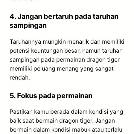
4. Jangan bertaruh pada taruhan
sampingan
Taruhannya mungkin menarik dan memiliki
potensi keuntungan besar, namun taruhan
sampingan pada permainan dragon tiger
memiliki peluang menang yang sangat
rendah.
5. Fokus pada permainan
Pastikan kamu berada dalam kondisi yang
baik saat bermain dragon tiger. Jangan
bermain dalam kondisi mabuk atau terlalu