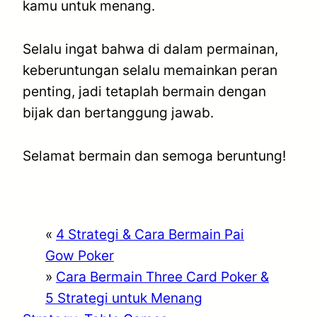
kamu untuk menang.
Selalu ingat bahwa di dalam permainan,
keberuntungan selalu memainkan peran
penting, jadi tetaplah bermain dengan
bijak dan bertanggung jawab.
Selamat bermain dan semoga beruntung!
«
4 Strategi & Cara Bermain Pai
Gow Poker
»
Cara Bermain Three Card Poker &
5 Strategi untuk Menang