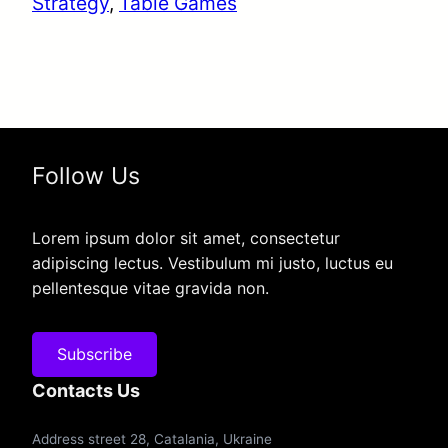
Strategy
,
Table Games
Follow Us
Lorem ipsum dolor sit amet, consectetur
adipiscing lectus. Vestibulum mi justo, luctus eu
pellentesque vitae gravida non.
Subscribe
Contacts Us
Address street 28, Catalania, Ukraine