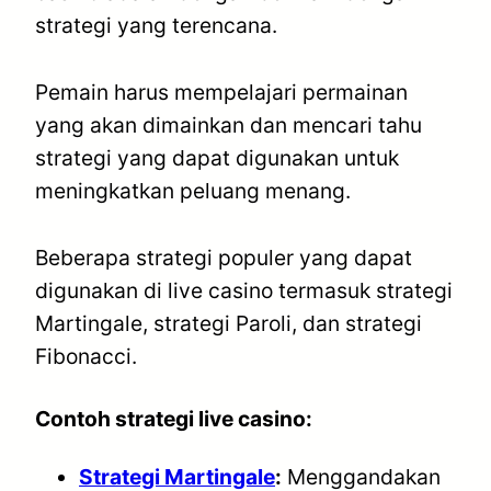
strategi yang terencana.
Pemain harus mempelajari permainan
yang akan dimainkan dan mencari tahu
strategi yang dapat digunakan untuk
meningkatkan peluang menang.
Beberapa strategi populer yang dapat
digunakan di live casino termasuk strategi
Martingale, strategi Paroli, dan strategi
Fibonacci.
Contoh strategi live casino:
Strategi Martingale
:
Menggandakan