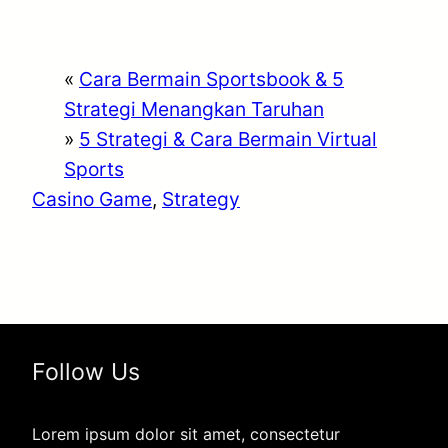
«
Cara Bermain Sportsbook & 5
Strategi Menangkan Taruhan
»
5 Strategi & Cara Bermain Virtual
Sports
Casino Game
,
Strategy
Follow Us
Lorem ipsum dolor sit amet, consectetur