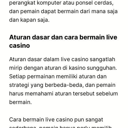
perangkat komputer atau ponsel cerdas,
dan pemain dapat bermain dari mana saja
dan kapan saja.
Aturan dasar dan cara bermain live
casino
Aturan dasar dalam live casino sangatlah
mirip dengan aturan di kasino sungguhan.
Setiap permainan memiliki aturan dan
strategi yang berbeda-beda, dan pemain
harus memahami aturan tersebut sebelum
bermain.
Cara bermain live casino pun sangat
sederhana, pemain hanya perlu memilih