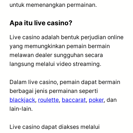
untuk memenangkan permainan.
Apa itu live casino?
Live casino adalah bentuk perjudian online
yang memungkinkan pemain bermain
melawan dealer sungguhan secara
langsung melalui video streaming.
Dalam live casino, pemain dapat bermain
berbagai jenis permainan seperti
blackjack
,
roulette
,
baccarat
,
poker
, dan
lain-lain.
Live casino dapat diakses melalui