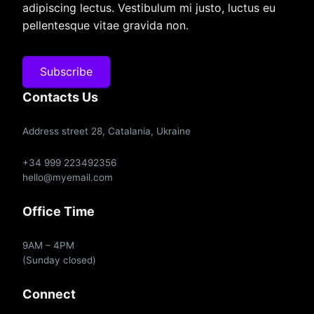
adipiscing lectus. Vestibulum mi justo, luctus eu
pellentesque vitae gravida non.
Subscribe
Contacts Us
Address street 28, Catalania, Ukraine
+34 999 223492356
hello@myemail.com
Office Time
9AM – 4PM
(Sunday closed)
Connect