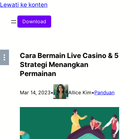
Lewati ke konten
Download
Cara Bermain Live Casino & 5
Strategi Menangkan
Permainan
Mar 14, 2023
•
Allice Kim
•
Panduan