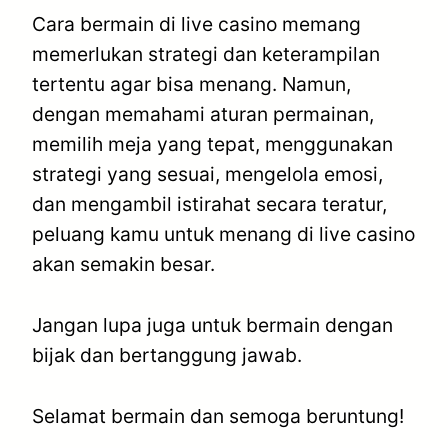
Cara bermain di live casino memang
memerlukan strategi dan keterampilan
tertentu agar bisa menang. Namun,
dengan memahami aturan permainan,
memilih meja yang tepat, menggunakan
strategi yang sesuai, mengelola emosi,
dan mengambil istirahat secara teratur,
peluang kamu untuk menang di live casino
akan semakin besar.
Jangan lupa juga untuk bermain dengan
bijak dan bertanggung jawab.
Selamat bermain dan semoga beruntung!