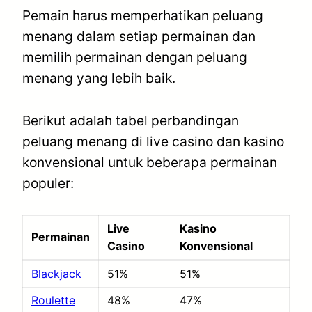
Pemain harus memperhatikan peluang
menang dalam setiap permainan dan
memilih permainan dengan peluang
menang yang lebih baik.
Berikut adalah tabel perbandingan
peluang menang di live casino dan kasino
konvensional untuk beberapa permainan
populer:
Live
Kasino
Permainan
Casino
Konvensional
Blackjack
51%
51%
Roulette
48%
47%