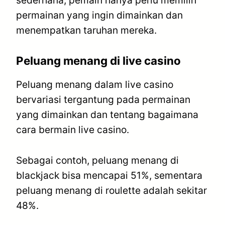
permainan yang ingin dimainkan dan
menempatkan taruhan mereka.
Peluang menang di live casino
Peluang menang dalam live casino
bervariasi tergantung pada permainan
yang dimainkan dan tentang bagaimana
cara bermain live casino.
Sebagai contoh, peluang menang di
blackjack bisa mencapai 51%, sementara
peluang menang di roulette adalah sekitar
48%.