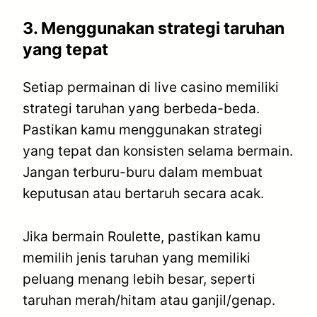
3. Menggunakan strategi taruhan
yang tepat
Setiap permainan di live casino memiliki
strategi taruhan yang berbeda-beda.
Pastikan kamu menggunakan strategi
yang tepat dan konsisten selama bermain.
Jangan terburu-buru dalam membuat
keputusan atau bertaruh secara acak.
Jika bermain Roulette, pastikan kamu
memilih jenis taruhan yang memiliki
peluang menang lebih besar, seperti
taruhan merah/hitam atau ganjil/genap.