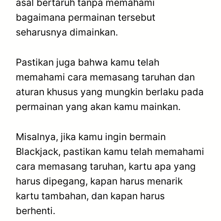
asal bertaruh tanpa memahami
bagaimana permainan tersebut
seharusnya dimainkan.
Pastikan juga bahwa kamu telah
memahami cara memasang taruhan dan
aturan khusus yang mungkin berlaku pada
permainan yang akan kamu mainkan.
Misalnya, jika kamu ingin bermain
Blackjack, pastikan kamu telah memahami
cara memasang taruhan, kartu apa yang
harus dipegang, kapan harus menarik
kartu tambahan, dan kapan harus
berhenti.