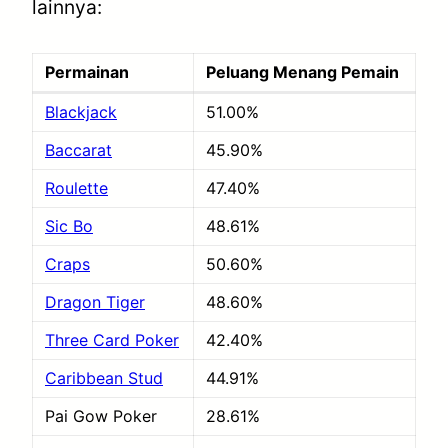
lainnya:
Permainan
Peluang Menang Pemain
Blackjack
51.00%
Baccarat
45.90%
Roulette
47.40%
Sic Bo
48.61%
Craps
50.60%
Dragon Tiger
48.60%
Three Card Poker
42.40%
Caribbean Stud
44.91%
Pai Gow Poker
28.61%