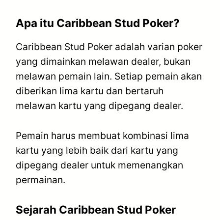
Apa itu Caribbean Stud Poker?
Caribbean Stud Poker adalah varian poker
yang dimainkan melawan dealer, bukan
melawan pemain lain. Setiap pemain akan
diberikan lima kartu dan bertaruh
melawan kartu yang dipegang dealer.
Pemain harus membuat kombinasi lima
kartu yang lebih baik dari kartu yang
dipegang dealer untuk memenangkan
permainan.
Sejarah Caribbean Stud Poker