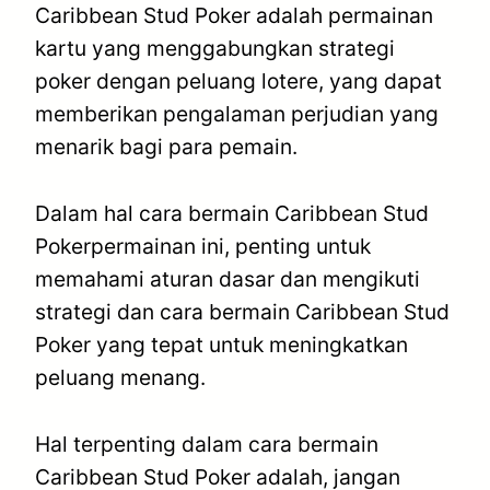
Caribbean Stud Poker adalah permainan
kartu yang menggabungkan strategi
poker dengan peluang lotere, yang dapat
memberikan pengalaman perjudian yang
menarik bagi para pemain.
Dalam hal cara bermain Caribbean Stud
Pokerpermainan ini, penting untuk
memahami aturan dasar dan mengikuti
strategi dan cara bermain Caribbean Stud
Poker yang tepat untuk meningkatkan
peluang menang.
Hal terpenting dalam cara bermain
Caribbean Stud Poker adalah, jangan