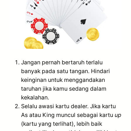
Jangan pernah bertaruh terlalu
banyak pada satu tangan. Hindari
keinginan untuk menggandakan
taruhan jika kamu sedang dalam
kekalahan.
Selalu awasi kartu dealer. Jika kartu
As atau King muncul sebagai kartu
up
(kartu yang terlihat), lebih baik