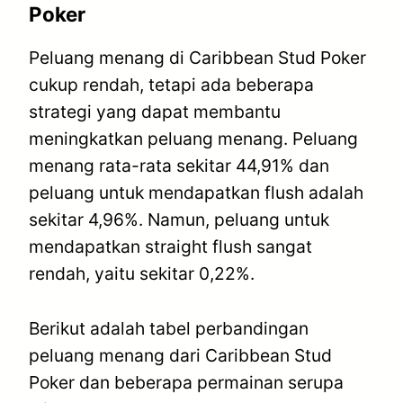
Poker
Peluang menang di Caribbean Stud Poker
cukup rendah, tetapi ada beberapa
strategi yang dapat membantu
meningkatkan peluang menang. Peluang
menang rata-rata sekitar 44,91% dan
peluang untuk mendapatkan flush adalah
sekitar 4,96%. Namun, peluang untuk
mendapatkan straight flush sangat
rendah, yaitu sekitar 0,22%.
Berikut adalah tabel perbandingan
peluang menang dari Caribbean Stud
Poker dan beberapa permainan serupa